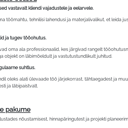
ed vastavalt kliendi vajadustele ja eelarvele.
öömahtu, tehnilisi lahendusi ja materjalivalikut, et leida just
id ja tugev tööohutus.
d oma ala professionaalid, kes järgivad rangelt tööohutusn
ga objekt on läbimõeldult ja vastutustundlikult juhitud.
gulaarne suhtlus.
ndil oleks alati ülevaade töö järjekorrast, tähtaegadest ja mu
sti ja läbipaistvalt.
ile pakume
lustades nõustamisest, hinnapäringutest ja projekti planeeri