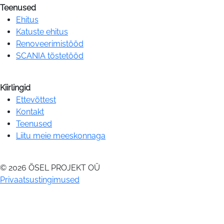
Teenused
Ehitus
Katuste ehitus
Renoveerimistööd
SCANIA tõstetööd
Kiirlingid
Ettevõttest
Kontakt
Teenused
Liitu meie meeskonnaga
© 2026 ÖSEL PROJEKT OÜ
Privaatsustingimused