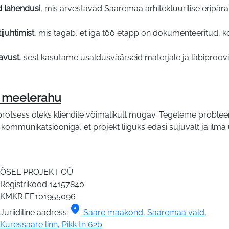
id lahendusi
, mis arvestavad Saaremaa arhitektuurilise eripära,
ijuhtimist
, mis tagab, et iga töö etapp on dokumenteeritud, kon
davust
, sest kasutame usaldusväärseid materjale ja läbiproovi
i meelerahu
protsess oleks kliendile võimalikult mugav. Tegeleme problee
ommunikatsiooniga, et projekt liiguks edasi sujuvalt ja ilma ü
ÖSEL PROJEKT OÜ
Registrikood
14157840
KMKR
EE101955096
location_on
Juriidiline aadress
Saare maakond, Saaremaa vald,
Kuressaare linn, Pikk tn 62b