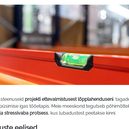
Ehitus
|
ÖSEL
PROJEKT
OÜ
tusteenuseid
projekti ettevalmistusest lõpplahenduseni
, tagade
 püsimise igas tööetapis. Meie meeskond tegutseb põhimõttel
 ja stressivaba protsess
, kus lubadustest peetakse kinni.
uste eelised