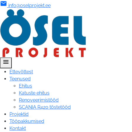
mail
info@oselprojekt.ee
menu
Ettevõttest
Teenused
Ehitus
Katuste ehitus
Renoveerimistööd
SCANIA R420 tõstetööd
Projektid
Tööpakkumised
Kontakt